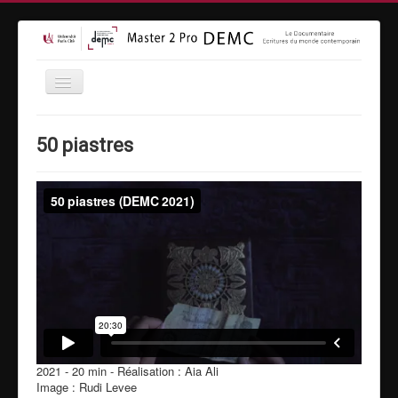
Accueil
50 piastres
Formation
Inscriptions
Equipe
Vidéothèque
MasterClass
Moyens techniques
Espace entreprises
Contact
2021 - 20 min - Réalisation : Aia Ali
Image : Rudi Levee