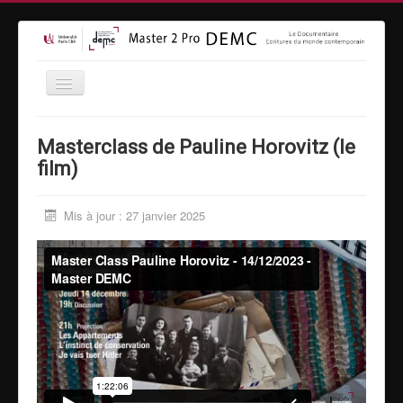
Accueil
Masterclass de Pauline Horovitz (le
Formation
film)
Inscriptions
Mis à jour : 27 janvier 2025
Equipe
Vidéothèque
MasterClass
Moyens techniques
Espace entreprises
Contact