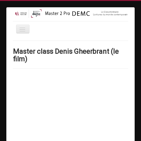
Accueil
Master class Denis Gheerbrant (le
Formation
film)
Inscriptions
Equipe
Vidéothèque
MasterClass
Moyens techniques
Espace entreprises
Contact