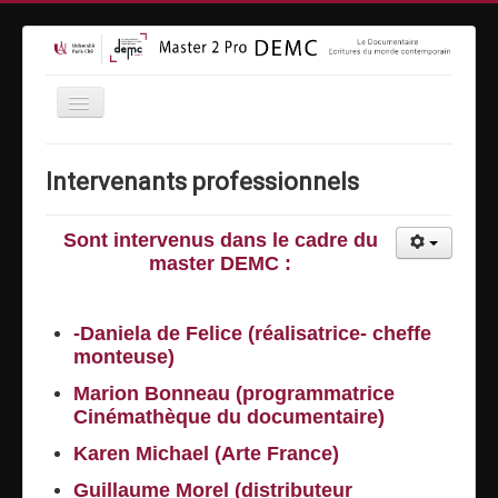
Accueil
Intervenants professionnels
Formation
Inscriptions
Sont intervenus dans le cadre du
master DEMC :
Equipe
Vidéothèque
-Daniela de Felice (réalisatrice- cheffe
MasterClass
monteuse)
Moyens techniques
Marion Bonneau (programmatrice
Cinémathèque du documentaire)
Espace entreprises
Karen Michael (Arte France)
Contact
Guillaume Morel (distributeur