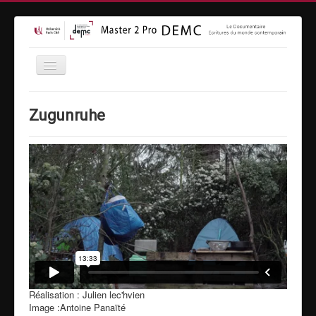
Accueil
Zugunruhe
Formation
Inscriptions
Equipe
Vidéothèque
MasterClass
Moyens techniques
Espace entreprises
Contact
Réalisation : Julien lec'hvien
Image :Antoine Panaïté