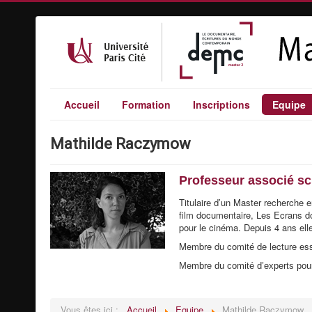
Accueil
Formation
Inscriptions
Equipe
Mathilde Raczymow
Professeur associé sc
Titulaire d’un Master recherche 
film documentaire, Les Ecrans do
pour le cinéma. Depuis 4 ans ell
Membre du comité de lecture ess
Membre du comité d’experts pour 
Vous êtes ici :
Accueil
Equipe
Mathilde Raczymow