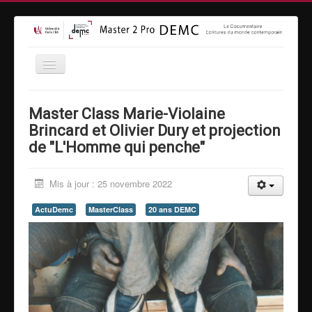
Accueil
Master Class Marie-Violaine
Formation
Brincard et Olivier Dury et projection
de "L'Homme qui penche"
Inscriptions
Equipe
Mis à jour : 25 novembre 2022
Vidéothèque
ActuDemc
MasterClass
20 ans DEMC
MasterClass
Moyens techniques
Espace entreprises
Contact