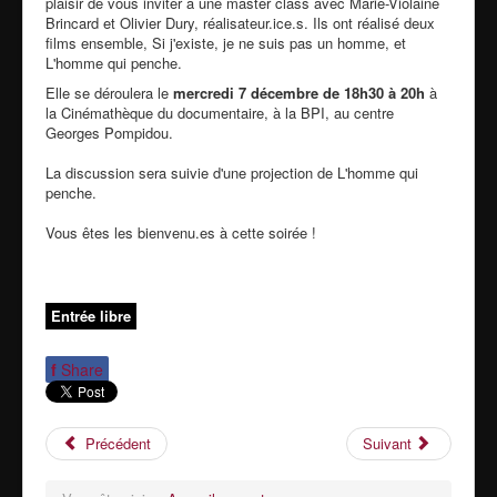
plaisir de vous inviter à une master class avec Marie-Violaine
Brincard et Olivier Dury, réalisateur.ice.s. Ils ont réalisé deux
films ensemble, Si j'existe, je ne suis pas un homme, et
L'homme qui penche.
Elle se déroulera le
mercredi 7 décembre de 18h30 à 20h
à
la Cinémathèque du documentaire, à la BPI, au centre
Georges Pompidou.
La discussion sera suivie d'une projection de L'homme qui
penche.
Vous êtes les bienvenu.es à cette soirée !
Entrée libre
f
Share
Précédent
Suivant